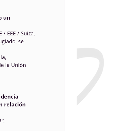
o un 
 / EEE / Suiza,
ugiado, se 
ia,
e la Unión 
idencia 
n relación 
r,