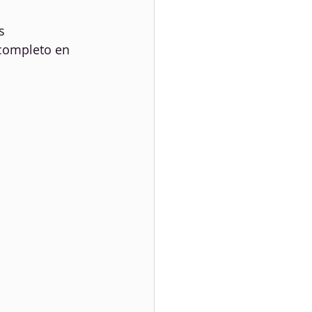
s 
completo en 