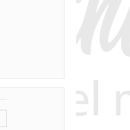
bligaciones con el
da.
tranjero que reside en
ia en virtud de un
so de residencia y trabajo
ral está obligado a