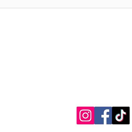
otro permiso de residencia o...
notifi
 SAS
Enlaces rápidos
Sobre nosotros
Programas: Au Pair – Trabajo en el exterio
idiomas
Blog
Preguntas frecuentes
0 p.m.
Política de privacidad
Términos y condiciones
Tratamiento de datos personales
1 534 0525 • 304
4
e SAS. Todos los derechos reservados.
nidades internacionales